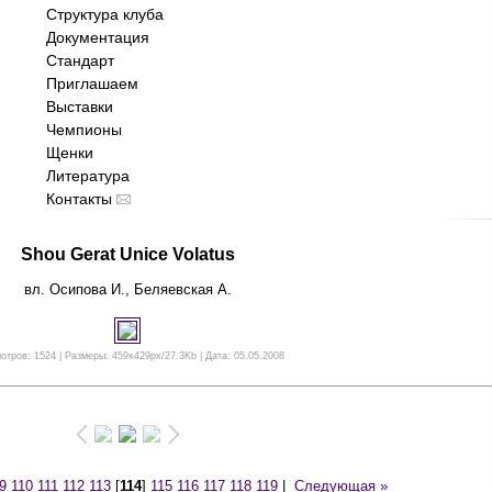
Структура клуба
Документация
Стандарт
Приглашаем
Выставки
Чемпионы
Щенки
Литература
Контакты
Shou Gerat Unice Volatus
вл. Осипова И., Беляевская А.
отров: 1524 | Размеры: 459x429px/27.3Kb | Дата: 05.05.2008
9
110
111
112
113
[
114
]
115
116
117
118
119
|
Следующая »