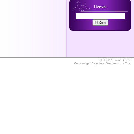
Поиск:
©
НКП "Афган", 2026
Webdesign:
Rayalitee
,
Хостинг от
uCoz