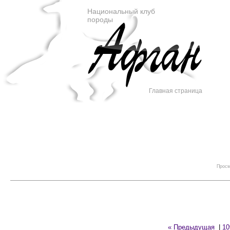
Национальный клуб
породы
Главная страница
Просм
« Предыдущая
|
10