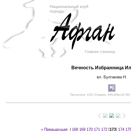
Национальный клуб
породы
Главная страница
Вечность Избранница Ил
вл. Булгакова Н.
Просмотров: 1224 | Размеры: 400x400px/42.3Kb |
« Предыдущая
|
168
169
170
171
172
[
173
]
174
17