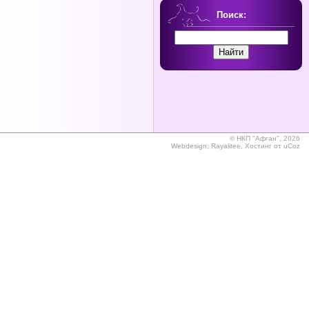
Поиск:
©
НКП "Афган", 2026
Webdesign:
Rayalitee
,
Хостинг от
uCoz