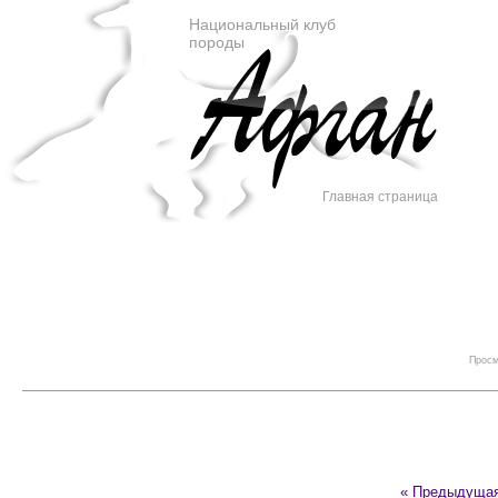
Национальный клуб
породы
Главная страница
Просм
« Предыдуща