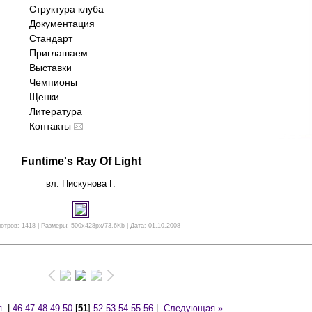
Структура клуба
Документация
Стандарт
Приглашаем
Выставки
Чемпионы
Щенки
Литература
Контакты
Funtime's Ray Of Light
вл. Пискунова Г.
отров: 1418 | Размеры: 500x428px/73.6Kb | Дата: 01.10.2008
я
|
46
47
48
49
50
[
51
]
52
53
54
55
56
|
Следующая »