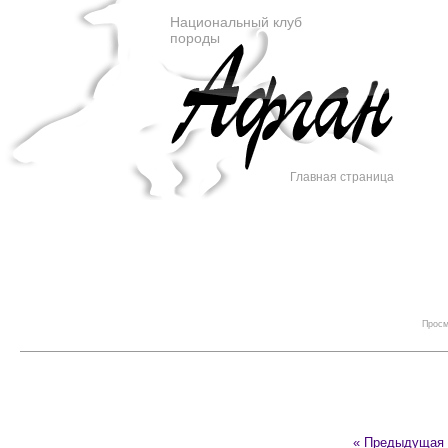
Национальный клуб
породы
Главная страница
Просм
« Предыдущая