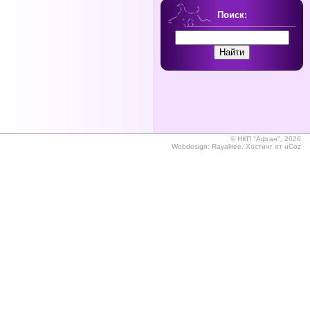
Поиск:
©
НКП "Афган", 2026
Webdesign:
Rayalitee
,
Хостинг от
uCoz