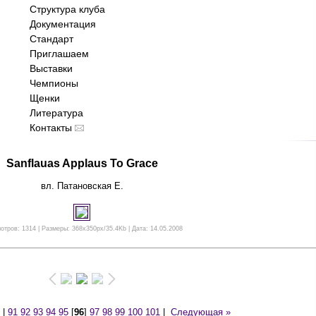
Структура клуба
Документация
Стандарт
Приглашаем
Выставки
Чемпионы
Щенки
Литература
Контакты
Sanflauas Applaus To Grace
вл. Патановская Е.
отров: 1314 | Размеры: 368x350px/35.4Kb | Дата: 14.05.2008
|
91
92
93
94
95
[
96
]
97
98
99
100
101
|
Следующая »