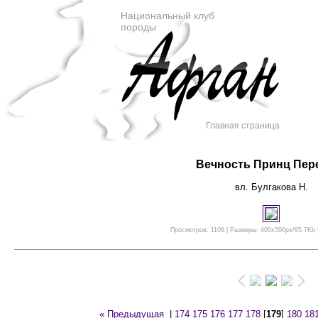
Национальный клуб
породы
Главная страница
Вечность Принц Пер
вл. Булгакова Н.
Просмотров: 1108 | Размеры: 400x500px/95.7Kb |
« Предыдущая
|
174
175
176
177
178
[
179
]
180
18