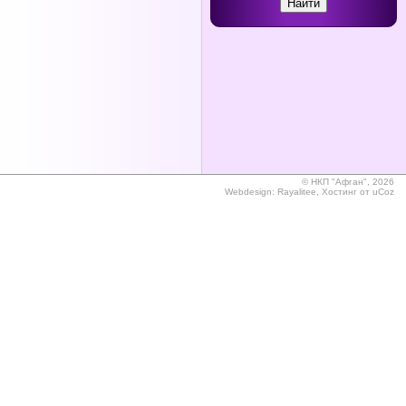
©
НКП "Афган", 2026
Webdesign:
Rayalitee
,
Хостинг от
uCoz