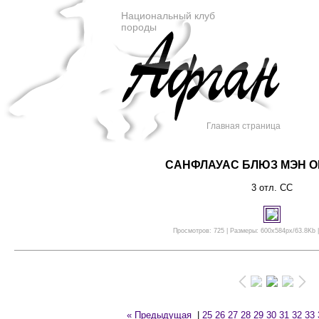
Национальный клуб
породы
Главная страница
САНФЛАУАС БЛЮЗ МЭН О
3 отл. СС
Просмотров: 725 | Размеры: 600x584px/63.8Kb |
« Предыдущая
|
25
26
27
28
29
30
31
32
33