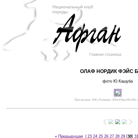
Национальный клуб
породы
Главная страница
ОЛАФ НОРДИК ФЭЙС 
фото Ю.Кашуба
Просмотров: 699 | Размеры: 600x438px/69.9Kb |
« Предыдущая
|
23
24
25
26
27
28
29
[
30
]
3