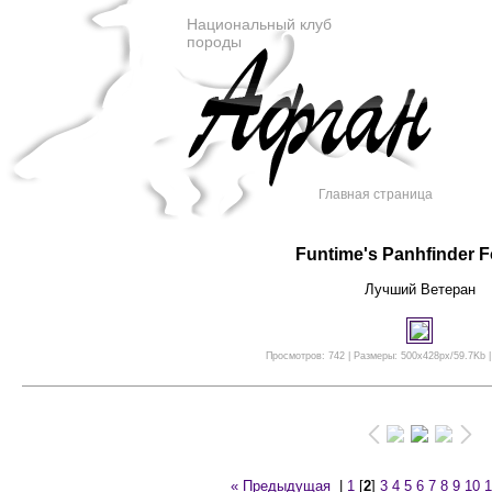
Национальный клуб
породы
Главная страница
Funtime's Panhfinder F
Лучший Ветеран
Просмотров: 742 | Размеры: 500x428px/59.7Kb |
« Предыдущая
|
1
[
2
]
3
4
5
6
7
8
9
10
1