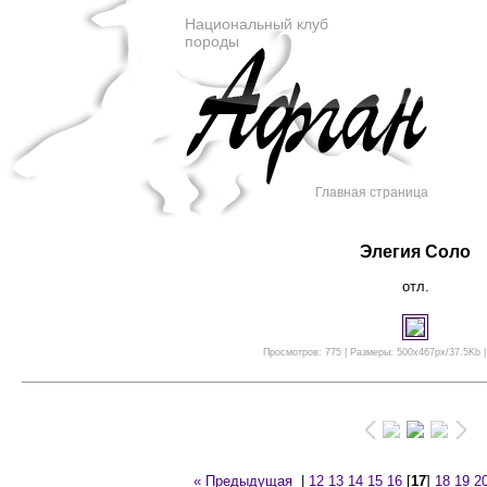
Национальный клуб
породы
Главная страница
Элегия Соло
отл.
Просмотров: 775 | Размеры: 500x467px/37.5Kb |
« Предыдущая
|
12
13
14
15
16
[
17
]
18
19
2