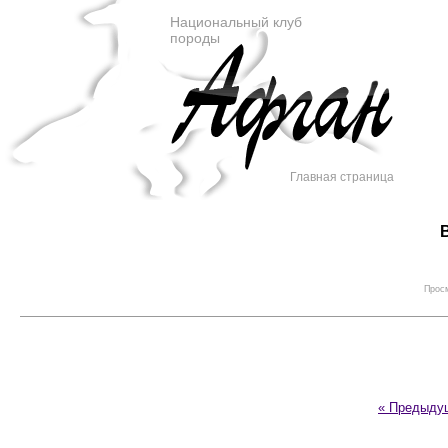
Национальный клуб
породы
Главная страница
Просм
« Предыду