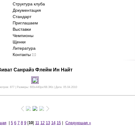
Структура клуба
Документация
Стандарт
Приглашаем
Выставки
Чемпионы
Щенки
Литература
Контакты
Виват Санрайз Флейм Ин Найт
отров: 877 | Размеры: 600x440px/68.3Kb | Дата: 05.04.2010
щая
|
5
6
7
8
9
[
10
]
11
12
13
14
15
|
Следующая »