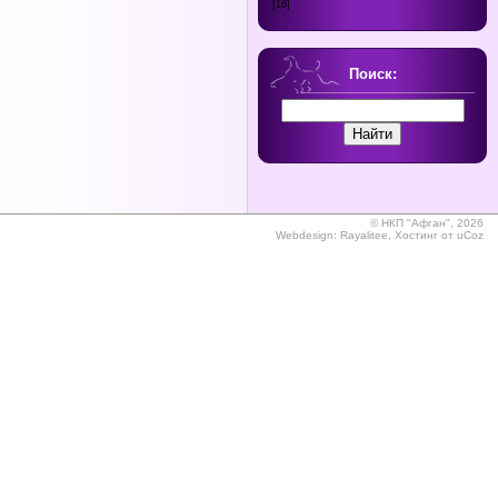
[16]
Поиск:
©
НКП "Афган", 2026
Webdesign:
Rayalitee
,
Хостинг от
uCoz