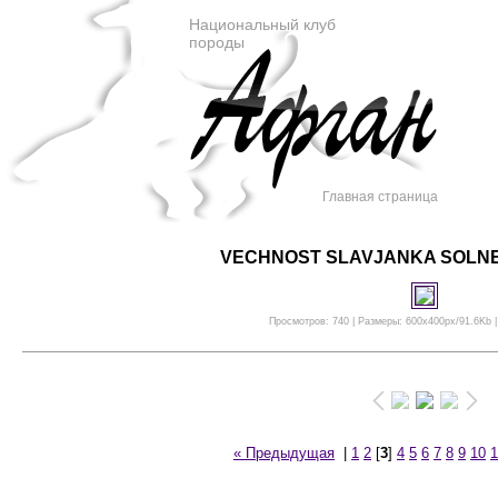
Национальный клуб
породы
Главная страница
VECHNOST SLAVJANKA SOLN
Просмотров: 740 | Размеры: 600x400px/91.6Kb |
« Предыдущая
|
1
2
[
3
]
4
5
6
7
8
9
10
1