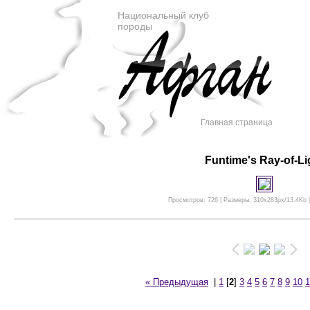
Национальный клуб
породы
Главная страница
Funtime's Ray-of-Li
Просмотров: 726 | Размеры: 310x283px/13.4Kb |
« Предыдущая
|
1
[
2
]
3
4
5
6
7
8
9
10
1