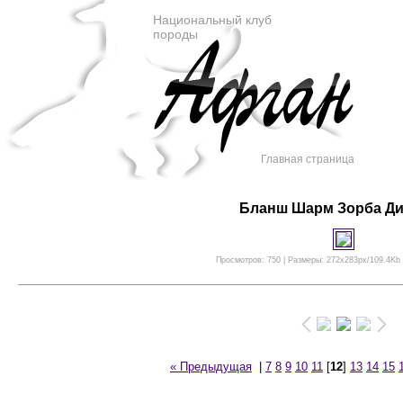
Национальный клуб
породы
Главная страница
Бланш Шарм Зорба Д
Просмотров: 750 | Размеры: 272x283px/109.4Kb |
« Предыдущая
|
7
8
9
10
11
[
12
]
13
14
15