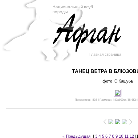
Национальный клуб
породы
Главная страница
ТАНЕЦ ВЕТРА В БЛЮЗОВ
фото Ю.Кашуба
Просмотров: 802 | Размеры: 440x600px/48.6Kb |
« Предыдущая
|
3
4
5
6
7
8
9
10
11
12
[