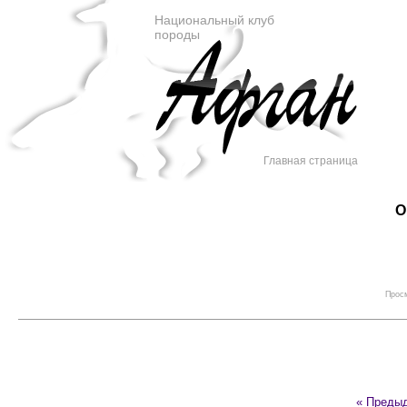
Национальный клуб
породы
Главная страница
O
Просм
« Преды