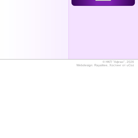
©
НКП "Афган", 2026
Webdesign:
Rayalitee
,
Хостинг от
uCoz