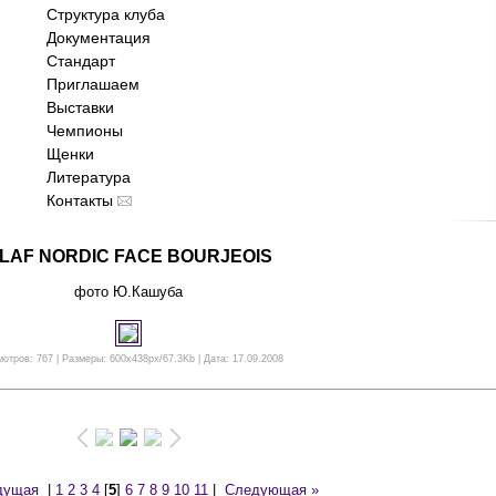
Структура клуба
Документация
Стандарт
Приглашаем
Выставки
Чемпионы
Щенки
Литература
Контакты
LAF NORDIC FACE BOURJEOIS
фото Ю.Кашуба
отров: 767 | Размеры: 600x438px/67.3Kb | Дата: 17.09.2008
дущая
|
1
2
3
4
[
5
]
6
7
8
9
10
11
|
Следующая »