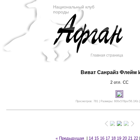
Национальный клуб
породы
Главная страница
Виват Санрайз Флейм 
2 отл. СС
Просмотров: 781 | Размеры: 600x578px/56.1Kb |
« Предыдущая
|
14
15
16
17
18
19
20
21
22