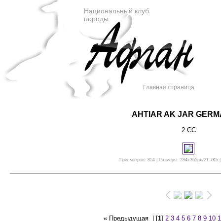
Национальный клуб
породы
Главная страница
AHTIAR AK JAR GERM
2 СС
Просмотров: 854 | Размеры: 284x365px/21.7Kb |
« Предыдущая
| [
1
]
2
3
4
5
6
7
8
9
10
1