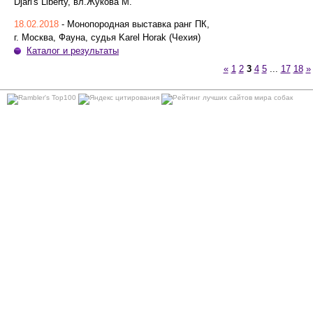
Djari's Liberty, вл.Жукова М.
18.02.2018
- Монопородная выставка ранг ПК,
г. Москва, Фауна, судья Karel Horak (Чехия)
Каталог и результаты
«
1
2
3
4
5
...
17
18
»