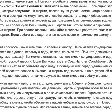
а или слишком горяча. Поместите собаку в центр ванны и полностью смо
рнись"
и
"Не отряхивайся"
являются очень полезными. С помощью этого
 которые запутались в шерсти, поскольку их убрать легче, когда волос
ие и растирание могут только способствовать путанице и образованию 
ство между краном и головой душа позволяет Вам регулировать водный 
что Вы сполоснули Весь шампунь с шерсти так, чтобы волосы скрипели, 
 шерсти. При ополаскивании, начинайте с головы и работайте вниз и на
шерсти. Если собака все еще грязная после первого применения шампун
 способом, как и шампунь, с головы к хвосту. Не смывайте кондиционер
лите всю дополнительную воду, насколько сможете. Помните движения в
ду выставками), Вы можете оставить немного смеси кондиционера и вод
ялой, тусклой шерсти. Если Вы используете
Coat Handler Conditioner
, В
ит ваш счет за использованную воду. Последний шаг перед удалением с
лей обратите особое внимание на шерсть под животом и на внутренней п
 гладкие поверхности, так что лучше нанести смесь на собаку в ванне.
ку из ванны и приступить к следующему шагу. Оберните большое полотен
. Промокните сухим полотенцем длинную шерсть и протрите области без ш
анию колтунов и спутыванию в ее замечательной шерсти. Удалите ватные
 Обеспечьте достаточную температуру так, чтобы животному не стало не
обаку в клетку, чтобы обеспечить вашей мебели и дому сухость. Помес
готовитесь сушить собаку. Что касается ванны, имейте все готовое пере