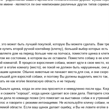
е имени - являются ли они чемпионами различных других типов соревно
, это может быть лучшей покупкой, которую Вы можете сделать. Вам тр
е купить второй ручной контейнер (клетку), большой выбор которых ест
тавляете дом на период больше чем на полчаса, поместите щенка в клет
том же состоянии, в котором вы их оставили. Поместите собаку в ее кле
ной комнатой. В процессе взросления собака, может идти в свое место, к
дет в его/ее комнату (место), ее покой не должен быть нарушенным, они 
ашим щенком. Обычно животные не пачкают места для сна, и они скоро 
ольшой для взрослой собаки, и поэтому Вы должны выделить место так, 
ть ее как его/ее безопасную область и не тюрьму.
ыньте щенка, когда он или она проснется и немедленно после еды. Ко
 и скажите "хорошо", когда щенок сделает все свои дела. Повторите сло
и дела по команде позже (это помогает на выставках собак и в утренний
олос и говорите с резкими интонациями. Не используйте кличку собаки, н
яемой области. Если ваш щенок делает ошибку, и Вы не ловите его/ее в 