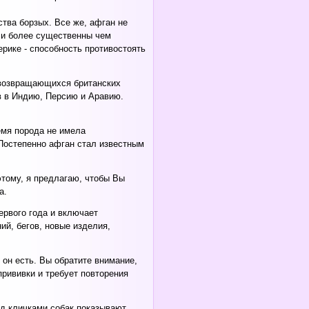
ства борзых. Все же, афган не
ыли более существенны чем
ерике - способность противостоять
 возвращающихся британских
в в Индию, Персию и Аравию.
емя порода не имела
 Постепенно афган стал известным
этому, я предлагаю, чтобы Вы
а.
ервого года и включает
й, бегов, новые изделия,
он есть. Вы обратите внимание,
прививки и требует повторения
ед кличками собак показывают