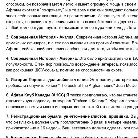
способом, он поворачивается легко и имеет огромную мощь в своем
Афганы охотятся "по-зрячему" и в то время как они обладают большо
знает себе равных как гонщик с препятствиями. Используемый в теч
скорость, он развил эту специальность в высшей степени. Другое на
любой температуре - пусть то высокая температура или холод. Лета
3. Современная История - Англия.
Современная история Афгана ид
армейских офицеров, и с тех пор вызвали гнев против Атлантики. Б
Афган - собака наиболее приспособленная для того, чтобы охотиться 
4. Современная История - Америка.
Это было приблизительно в 192
популярности. С тех пор произошло возрождение интереса, появило
как роскошная ШОУ-собака, помимо ее способности на охоте.
5. История Породы - дальнейшее чтение.
Этот частица истории вам
пробовали получить копию "The book af the Afghan hound" Joan McDon
6. Афган Клуб Канады (AHCC)
Я также предполагаю, что вы станете 
ежемесячную подписку на журнал "Собаки в Канаде". Журнал предос
полезные советы и много информативных статей относительно ухода з
7. Регистрационные бумаги, уничтожение глистов, прививки.
Вы д
что он или она должен быть проглистагонен 3 раза: в четыре недели
приблизительно в 16 недель. Ваш ветеринар должен сделать эти при
8. Родословная Вашего афгана.
Другая бумага, которую Вы получил