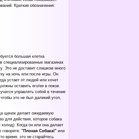
ваний. Краткие обозначения:
ебуется большая клетка
ь в специализированных магазинах
ку. Это не доставит слишком много
тку на ночь или после игры. Он
огда устает от людей или хочет
должны оставить его/ее в покое.
учатся управлять собой в течение
чтобы это не был далекий угол,
гда щенок делает ожидаемую
во для действия, которое собака
 холод). Когда он или она делает
о говоряте:
"Плохая Собака!"
или
то время, это не старайтесь