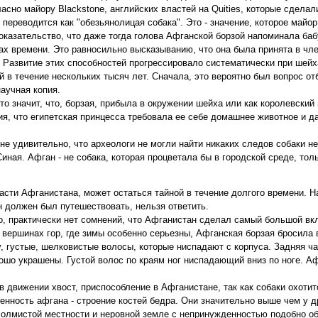
асно майору Blackstone, английских властей на Quities, которые сдела
 переводится как "обезьянолицая собака". Это - значение, которое майор
казательство, что даже тогда голова Афганской борзой напоминала баб
 времени. Это равносильно высказыванию, что она была принята в чле
 Развитие этих способностей прогрессировало систематически при шейха
ий в течение нескольких тысяч лет. Сначала, это вероятно был вопрос о
аучная копия.
то значит, что, борзая, прибыла в окружении шейха или как королевски
ия, что египетская принцесса требовала ее себе домашнее животное и д
е удивительно, что археологи не могли найти никаких следов собаки не
иная. Афган - не собака, которая процветала бы в городской среде, тол
сти Афганистана, может остаться тайной в течение долгого времени. Н
н должен был путешествовать, нельзя ответить.
, практически нет сомнений, что Афганистан сделал самый большой вкл
вершинах гор, где зимы особенно серьезны, Афганская борзая бросила
 густые, шелковистые волосы, которые ниспадают с корпуса. Задняя час
рошо украшены. Густой волос по краям ног ниспадающий вниз по ноге. А
 в движении хвост, приспособление в Афганистане, так как собаки охотит
нность афгана - строение костей бедра. Они значительно выше чем у д
холмистой местности и неровной земле с непринужденностью подобно о