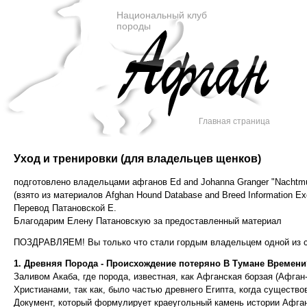
Национальный клуб
породы
Главная страница
Уход и тренировки (для владельцев щенков)
подготовлено владельцами афганов Ed and Johanna Granger "Nachtmu
(взято из материалов Afghan Hound Database and Breed Information E
Перевод Патановской Е.
Благодарим Елену Патановскую за предоставленный материал
ПОЗДРАВЛЯЕМ! Вы только что стали гордым владельцем одной из са
1. Древняя Порода - Происхождение потеряно В Тумане Времени
Заливом Акаба, где порода, известная, как Афганская борзая (Афга
Христианами, так как, было частью древнего Египта, когда существ
Документ, который формулирует краеугольный камень истории Афганск