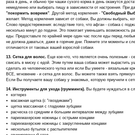
раза в день, и обычно три чашки сухого корма в день окажутся дост
немедленно или выбирать пищу в зависимости от настроения. При да
"покормить вовремя"
. Другой метод кормления -
"Свободный Выб
желает. Метод кормления зависит от собаки, Вы должны выбрать, ко
Слово предостережения: вследствие того, что афган - собака с под
несколько минут до подачи. Это помогает уменьшить возможность р
еды. Предоставьте по крайней мере один час после еды перед любым
не должна даваться, даже в горячие дни. Помните эти моменты и сл
отличаются от таковых вашей взрослой собаки.
13. Сетка для волос.
Еще кое-что, что является очень полезным - сет
свисать в миску с едой. Этим путем ваша собака может вырастить 
сделать из человеческого чулка или если Вы умеете - вязальным кр
ВСЕ, мгновение - и сетка для волос. Вы можете также взять прямоуг
Если Вы получаете вашу собаку у знакомых, которую приучили к сетк
14. Инструменты для ухода (грумминга).
Вы будете нуждаться в с
когтерез
масажная щетка (с "гвоздиками")
щетка массажная с гладкими зубцами
расческа со средним и большим интервалом между зубцами
парихмахерские ножницы с острыми концами
парихмахерские ножницы с закругленными концами
несколько бутылок с распылителем
грумировочный стол