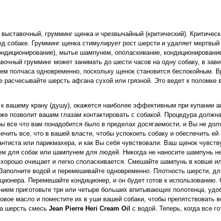
выставочный, грумминг щенка и чрезвычайный (критический). Критическ
ед собаке. Грумминг щенка стимулирует рост шерсти и удаляет мертвый
ндиционирование), мытье шампунем, ополаскивание, кондиционирование
вочный грумминг может занимать до шести часов на одну собаку, в зави
чем полчаса одновременно, поскольку щенок становится беспокойным. В
не расчесывайте шерсть афгана сухой или грязной. Это ведет к поломке 
 к вашему крану (душу), окажется наиболее эффективным при купании 
кже позволит вашим глазам контактировать с собакой. Процедура должна
бы все что вам понадобится было в пределах досягаемости, и Вы не дол
ить все, что в вашей власти, чтобы успокоить собаку и обеспечить ей 
нтиста или парикмахера, и как Вы себя чувствовали. Ваш щенок чувств
м для собак или шампунем для людей. Никогда не наносите шампунь н
хорошо очищает и легко споласкивается. Смешайте шампунь в ковше ил
Заполните водой и перемешивайте одновременно. Плотность шерсти, дли
иционера. Перемешайте кондиционер, и он будет готов к использованию.
анием приготовьте три или четыре больших впитывающих полотенца, удоб
вое масло и поместите их в уши вашей собаки, чтобы препятствовать во
на шерсть смесь
Jean Pierre Heri Cream Oil
с водой. Теперь, когда все го