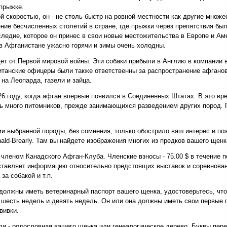
 прыжке.
й скоростью, он - не столь быстр на ровной местности как другие множе
ение бесчисленных столетий в стране, где прыжки через препятствия б
следие, которое он принес в свои новые местожительства в Европе и Ам
 в Афганистане ужасно горячи и зимы очень холодны.
ет от Первой мировой войны. Эти собаки прибыли в Англию в компании
ританские офицеры были также ответственны за распространение афгано
на Леопарда, газели и зайца.
6 году, когда афган впервые появился в Соединенных Штатах. В это вр
сь много питомников, прежде занимающихся разведением других пород.
и выбранной породы, без сомнения, только обострило ваш интерес и по
ald-Brearly. Там вы найдете изображения многих из предков вашего щенк
членом Канадского Афган-Клуба. Членские взносы - 75.00 $ в течение п
тавляет информацию относительно предстоящих выставок и соревновани
а собакой и т.п.
олжны иметь ветеринарный паспорт вашего щенка, удостоверьтесь, что 
, шесть недель и девять недель. Он или она должны иметь свои первые 
вивки.
и - родословная вашего щенка или генеалогическое дерево. Буквы пер