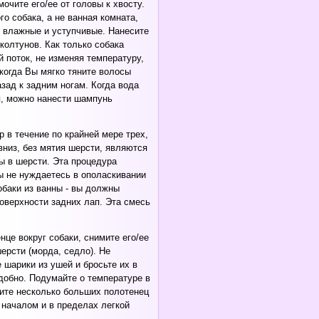
чите его/ее от головы к хвосту.
 собака, а не ванная комната,
ы влажные и уступчивые. Нанесите
колтунов. Как только собака
поток, не изменяя температуру,
когда Вы мягко тяните волосы
зад к задним ногам. Когда вода
я, можно нанести шампунь
 в течение по крайней мере трех,
низ, без мятия шерсти, являются
ы в шерсти. Эта процедура
ы не нуждаетесь в ополаскивании
обаки из ванны - вы должны
оверхности задних лап. Эта смесь
це вокруг собаки, снимите его/ее
ерсти (морда, седло). Не
 шарики из ушей и бросьте их в
удобно. Подумайте о температуре в
тите несколько больших полотенец
д началом и в пределах легкой