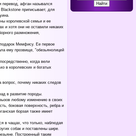
ли перевод, афган назывался
 Blackstone приписывает, для
уина.
ны королевской семьи и ее
х и хотя они не оставили никаких
тборного размножения,
й подарок Мемфису. Ее первое
ала ему прозвище, "обезьянолицей
посредственно, когда вели
ько в королевских и богатых
а вопрос, почему никаких следов
ад в развитие породы.
 вызов любому изменению в своих
ть, боковая поверхность, ребра и
фганская борзая также имеет
ся в чащах, что только, наблюдая
ругих собак и поставлены шире.
безьяне. Построенный таким