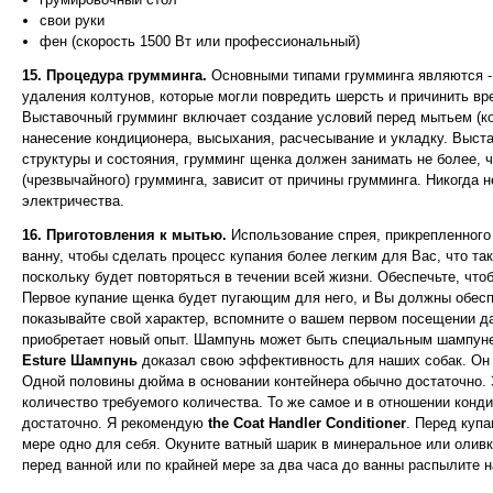
свои руки
фен (скорость 1500 Вт или профессиональный)
15. Процедура грумминга.
Основными типами грумминга являются - 
удаления колтунов, которые могли повредить шерсть и причинить вр
Выставочный грумминг включает создание условий перед мытьем (ко
нанесение кондиционера, высыхания, расчесывание и укладку. Выста
структуры и состояния, грумминг щенка должен занимать не более, 
(чрезвычайного) грумминга, зависит от причины грумминга. Никогда 
электричества.
16. Приготовления к мытью.
Использование спрея, прикрепленного
ванну, чтобы сделать процесс купания более легким для Вас, что та
поскольку будет повторяться в течении всей жизни. Обеспечьте, что
Первое купание щенка будет пугающим для него, и Вы должны обеспеч
показывайте свой характер, вспомните о вашем первом посещении да
приобретает новый опыт. Шампунь может быть специальным шампуне
Esture Шампунь
доказал свою эффективность для наших собак. Он 
Одной половины дюйма в основании контейнера обычно достаточно. 
количество требуемого количества. То же самое и в отношении конд
достаточно. Я рекомендую
the Coat Handler Conditioner
. Перед куп
мере одно для себя. Окуните ватный шарик в минеральное или оливко
перед ванной или по крайней мере за два часа до ванны распылите 