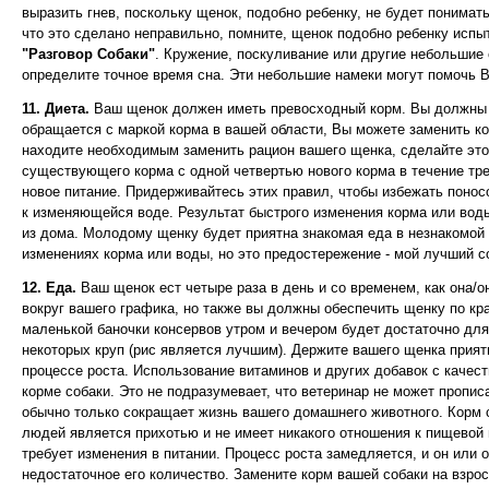
выразить гнев, поскольку щенок, подобно ребенку, не будет понимат
что это сделано неправильно, помните, щенок подобно ребенку испы
"Разговор Собаки"
. Кружение, поскуливание или другие небольшие
определите точное время сна. Эти небольшие намеки могут помочь 
11. Диета.
Ваш щенок должен иметь превосходный корм. Вы должны и
обращается с маркой корма в вашей области, Вы можете заменить ко
находите необходимым заменить рацион вашего щенка, сделайте это 
существующего корма с одной четвертью нового корма в течение тре
новое питание. Придерживайтесь этих правил, чтобы избежать понос
к изменяющейся воде. Результат быстрого изменения корма или воды
из дома. Молодому щенку будет приятна знакомая еда в незнакомой 
изменениях корма или воды, но это предостережение - мой лучший с
12. Еда.
Ваш щенок ест четыре раза в день и со временем, как она/о
вокруг вашего графика, но также вы должны обеспечить щенку по к
маленькой баночки консервов утром и вечером будет достаточно для 
некоторых круп (рис является лучшим). Держите вашего щенка прият
процессе роста. Использование витаминов и других добавок с каче
корме собаки. Это не подразумевает, что ветеринар не может пропи
обычно только сокращает жизнь вашего домашнего животного. Корм 
людей является прихотью и не имеет никакого отношения к пищевой ц
требует изменения в питании. Процесс роста замедляется, и он или 
недостаточное его количество. Замените корм вашей собаки на взро