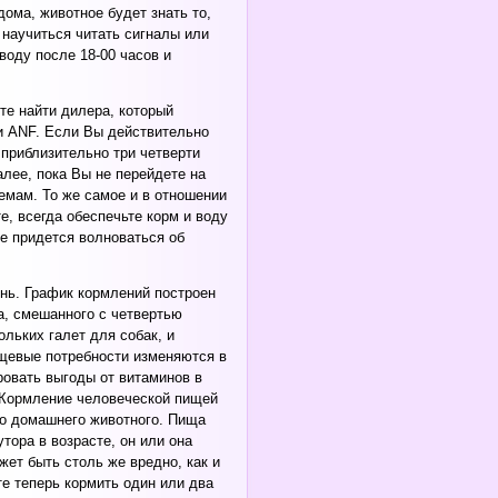
дома, животное будет знать то,
 научиться читать сигналы или
воду после 18-00 часов и
е найти дилера, который
ли ANF. Если Вы действительно
приблизительно три четверти
алее, пока Вы не перейдете на
емам. То же самое и в отношении
, всегда обеспечьте корм и воду
не придется волноваться об
ень. График кормлений построен
а, смешанного с четвертью
льких галет для собак, и
ищевые потребности изменяются в
ровать выгоды от витаминов в
. Кормление человеческой пищей
го домашнего животного. Пища
тора в возрасте, он или она
жет быть столь же вредно, как и
те теперь кормить один или два