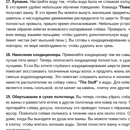
17. Купание.
Настройте воду так, чтобы вода была не слишком холодн
В это время удобно небольшое обучение поведению. Команда
"Пове
получает ванну. В это время Вы можете вынуть маленькие предметы,
шампунь и нисходящими движениями распределите по шерсти. Втиран
полностью промыта, пришло время ополаскивания. Небольшое устрой
таким образом избегая возможного ошпаривания собаки. Проверьте, 
вниз между вашими пальцами, чтобы удалить дополнительную воду из
бежит чистая (нет мыльной пены ), Вы готовы к кондиционированию 
повторно, по мере необходимости, чтобы удалить всю грязь.
18. Нанесение кондиционера.
Применяйте кондиционер тем же самым
лучше пяти минут. Теперь ополосните кондиционер полностью, и уда
лучшими. Если Вы хотите глубокого кондиционирования шерсти (меж
помогает восстановить посеченные концы волос и продлить жизнь в
смесью вода/кондиционер. Это помогает сохранить волосы и эконом
нанести распылителем на собаку смесь
"The Stuff"
и воды. Для кобе
является очень скользкой, если капнет на камень, плитку или другие
19. Обертывание в сухие полотенца.
Вы теперь готовы убрать соба
из ванны и разместите его/ее в другое полотенце или ковер на полу
протирайте собаку досуха, поскольку это приведет только к образов
мусор. Позвольте собаке полежать в течение часа или около этого.
доме, когда Вы выходите из душа или ванны. Вы можете поместить с
в клетку, чтобы впитать излишек воды. Затем почистите ванну и под
досягаемости.