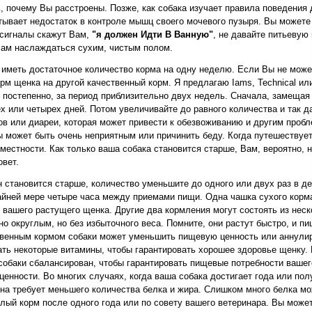
ь, почему Вы расстроены. Позже, как собака изучает правила поведения 
тывает недостаток в контроле мышц своего мочевого пузыря. Вы можете
 сигналы скажут Вам,
"я должен Идти В Ванную"
, не давайте питьевую 
Вам наслаждаться сухим, чистым полом.
меть достаточное количество корма на одну неделю. Если Вы не может
рм щенка на другой качественный корм. Я предлагаю Iams, Technical и
постепенно, за период приблизительно двух недель. Сначала, замещая 
х или четырех дней. Потом увеличивайте до равного количества и так д
ов или диареи, которая может привести к обезвоживанию и другим пробл
 может быть очень неприятным или причинить беду. Когда путешествуете
местности. Как только ваша собака становится старше, Вам, вероятно, 
овет.
н становится старше, количество уменьшите до одного или двух раз в д
райней мере четыре часа между приемами пищи. Одна чашка сухого корм
вашего растущего щенка. Другие два кормления могут состоять из неско
но округлым, но без избыточного веса. Помните, они растут быстро, и п
ственным кормом собаки может уменьшить пищевую ценность или аннули
сать некоторые витамины, чтобы гарантировать хорошее здоровье щенку
собаки сбалансирован, чтобы гарантировать пищевые потребности ваше
енности. Во многих случаях, когда ваша собака достигает года или полу
она требует меньшего количества белка и жира. Слишком много белка мо
слый корм после одного года или по совету вашего ветеринара. Вы може