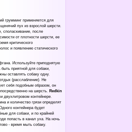
ий грумминг применяется для
 щенячий пух из взрослой шерсти.
, споласкивание, после
симости от плотности шерсти, ее
ремя критического
волос и появлению статического
афгана. Используйте приподнятую
 быть приятной для собаки,
жны оставлять собаку одну.
отдых (расслабление). Не
ует себя подобным образом, он
епосредственно на шерсть.
Redkin
и двухлитровом контейнере.
на и количество грязи определят
 Одного контейнера будет
ные для собаки, и по крайней
де попасть в канал уха. На ночь
тово - время мыть собаку.