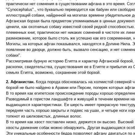
практически нет сомнения в существовании афгана в это время. Согл
"Cynocephalus"., что буквально переводится как бабуин или свободно
иллюстраций собаки, найденной на могилах времени убедительное до
Афганская борзая была предметом упоминаемым в ценных документах
ценили, как охотничью собаку известной своей редкой способностью.
племенных книг, практически нет никаких сомнений в чистоте их лин
размножение, которое было столь же успешно как его современная, н
Могилы, на которых афган показывался, находятся в Долине Нила. Э
появление во дворце, должно быть, вызвало сенсацию, и нет сомнен
собаки".
Рассматривая бурную историю Египта и характер Афганской борзой, н
раскопки, свидетельства, существования ее в Египте и прибытия из С
семьях Египта, возможно, сохранение этой борзой.
2. Афганистан.
Когда порода обосновалась на холмистой северной ча
борзой не было найдено в Аравии или Персии, поперек которых афга
В то время как египетское происхождение породы хорошо определено
Разводимый в гористом ландшафте и живущий в течении времени на 
выдающихся характеристиках. Ее шерсть имеет прекрасную текстуру,
передняя часть хорошо закрыты и подвес на ушах, и четыре ноги хо
топкнот из шелковистых, длинных волос.
В то время как хвост поставлен низко, держится он высоко. Высокий
хвосты движение собак можно обнаружить. Другая выдающаяся особе
Эти уникальные особенности бедра позволяют афгану двигаться по 