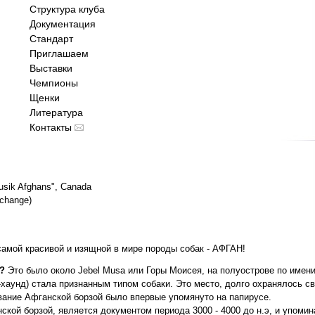
Структура клуба
Документация
Стандарт
Приглашаем
Выставки
Чемпионы
Щенки
Литература
Контакты
sik Afghans", Canada
xchange)
мой красивой и изящной в мире породы собак - АФГАН!
?
Это было около Jebel Musa или Горы Моисея, на полуострове по имени
н-хаунд) стала признанным типом собаки. Это место, долго охранялось 
ование Афганской борзой было впервые упомянуто на папирусе.
ой борзой, является документом периода 3000 - 4000 до н.э, и упомина