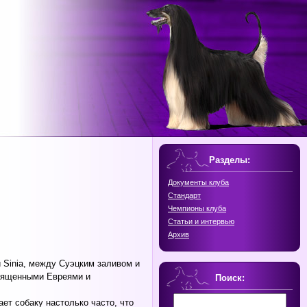
Разделы:
Документы клуба
Стандарт
Чемпионы клуба
Статьи и интервью
Архив
 Sinia, между Суэцким заливом и
священными Евреями и
Поиск:
ет собаку настолько часто, что