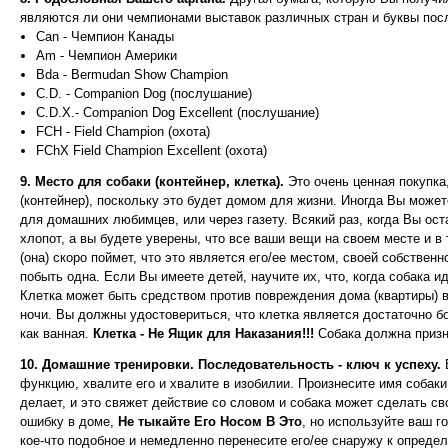
являются ли они чемпионами выставок различных стран и буквы посл
Can - Чемпион Канады
Am - Чемпион Америки
Bda - Bermudan Show Champion
C.D. - Companion Dog (послушание)
C.D.X.- Companion Dog Excellent (послушание)
FCH - Field Champion (охота)
FChX Field Champion Excellent (охота)
9. Место для собаки (контейнер, клетка).
Это очень ценная покупка
(контейнер), поскольку это будет домом для жизни. Иногда Вы может
для домашних любимцев, или через газету. Всякий раз, когда Вы ос
хлопот, а вы будете уверены, что все ваши вещи на своем месте и в 
(она) скоро поймет, что это является его/ее местом, своей собствен
побыть одна. Если Вы имеете детей, научите их, что, когда собака и
Клетка может быть средством против повреждения дома (квартиры) в
ночи. Вы должны удостовериться, что клетка является достаточно б
как ванная.
Клетка - Не Ящик для Наказания!!!
Собака должна призна
10. Домашние тренировки. Последовательность - ключ к успеху.
В
функцию, хвалите его и хвалите в изобилии. Произнесите имя собаки
делает, и это свяжет действие со словом и собака может сделать сво
ошибку в доме,
Не тыкайте Его Носом В Это
, но используйте ваш г
кое-что подобное и немедленно перенесите его/ее снаружу к определ