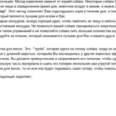
аточными. Метод кормления зависит от вашей собаки. Некоторые собаки б
че пищи в определенное время дня, животное входит в режим, и можно 
ор"
. Этот метод позволяет Вам подкладывать корм в течение дня, и поз
торый является лучшим для его/ее и Вас.
жарым желудком, всегда хорошая идея, чтобы замочить их пищу в небол
астяжения желудка. Не позвольте вашей собаке тренироваться энергичн
 типом упражнений и не позволяйте собаке пить большие количества во
едуйте за планом, который оказывается лучшим для Вас и вашего друга.
ка для волос. Это - "труба", которая одета на голову собаке, когда он и
уши с длинной шерстью, которыми Вы восхищались у других взрослых аф
ючком, Вы делаете прямоугольник и сворачиваете его пополам, чтобы сд
ольную часть материала и сшить его поперек нескольких раз упругой ни
е для волос, то он или она будет поднимать свою голову, чтобы помочь 
ледующих изделиях: