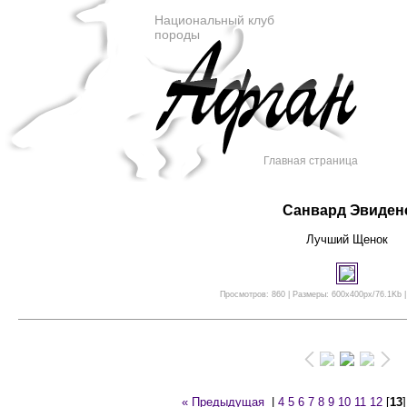
Национальный клуб
породы
Главная страница
Санвард Эвиден
Лучший Щенок
Просмотров: 860 | Размеры: 600x400px/76.1Kb |
« Предыдущая
|
4
5
6
7
8
9
10
11
12
[
13