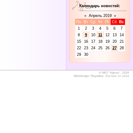
Календарь новостей:
«
Апрель 2019
»
Пн
Вт
Ср
Чт
Пт
Сб
Вс
1
2
3
4
5
6
7
8
9
10
11
12
13
14
15
16
17
18
19
20
21
22
23
24
25
26
27
28
29
30
©
НКП "Афган", 2026
Webdesign:
Rayalitee
,
Хостинг от
uCoz