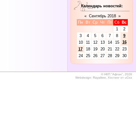
Календарь новостей:
«
Сентябрь 2018
»
Пн
Вт
Ср
Чт
Пт
Сб
Вс
1
2
3
4
5
6
7
8
9
16
10
11
12
13
14
15
17
18
19
20
21
22
23
24
25
26
27
28
29
30
©
НКП "Афган", 2026
Webdesign:
Rayalitee
,
Хостинг от
uCoz