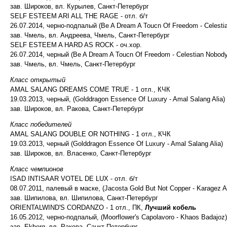
зав. Широков, вл. Курылев, Санкт-Петербург
SELF ESTEEM ARI ALL THE RAGE - отл. б/т
26.07.2014, черно-подпалый (Be A Dream A Toucn Of Freedom - Celesti
зав. Чмель, вл. Андреева, Чмель, Санкт-Петербург
SELF ESTEEM A HARD AS ROCK - оч.хор.
26.07.2014, черный (Be A Dream A Toucn Of Freedom - Celestian Nobody
зав. Чмель, вл. Чмель, Санкт-Петербург
Класс открытый
AMAL SALANG DREAMS COME TRUE - 1 отл., КЧК
19.03.2013, черный, (Golddragon Essence Of Luxury - Amal Salang Alia)
зав. Широков, вл. Ракова, Санкт-Петербург
Класс победителей
AMAL SALANG DOUBLE OR NOTHING - 1 отл., КЧК
19.03.2013, черный (Golddragon Essence Of Luxury - Amal Salang Alia)
зав. Широков, вл. Власенко, Санкт-Петербург
Класс чемпионов
ISAD INTISAAR VOTEL DE LUX - отл. б/т
08.07.2011, палевый в маске, (Jacosta Gold But Not Copper - Karagez 
зав. Шипилова, вл. Шипилова, Санкт-Петербург
ORIENTALWIND'S CORDANZO - 1 отл., ПК,
Лучший кобель
16.05.2012, черно-подпалый, (Moorflower's Capolavoro - Khaos Badajoz)
зав. Ekberg, вл. Ракова, Санкт-Петербург