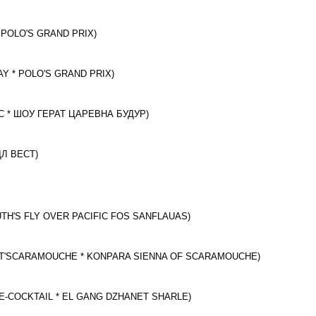
* POLO'S GRAND PRIX)
AY * POLO'S GRAND PRIX)
КС * ШОУ ГЕРАТ ЦАРЕВНА БУДУР)
ДЛ ВЕСТ)
RUTH'S FLY OVER PACIFIC FOS SANFLAUAS)
AVIVA T'SCARAMOUCHE * KONPARA SIENNA OF SCARAMOUCHE)
AGNE-COCKTAIL * EL GANG DZHANET SHARLE)