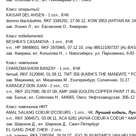
Класс открытый
KAISAR DEL AHSEN - 1 отл., КЧК
domino black&white, RKF 3345291, 27.06.12, KOW 2853 (AHTIAR A
зав. Усенко Л., вл. Евсевлеев О., Кемерово
Класс победителей
BESHKA’S CASANOVA - 1 отл., КЧК
ч-п., HP 39848601, RKF 2970865, 07.12.10, chip 985121007337 (
зав. Америка, вл. Копылова Н., г. Новосибирск, ул. Пархоменко, 6-93
Класс чемпионов
CHARIZMASHOW BANZAY - 1 отл., КЧК
белый, RKF 3120840, 01.09.11, TMT 356 (KABIK'S THE MANDATE * 
зав. Мишенева, вл. Мишенева М., Екатеринбург, Солнечная, 31-17
KARAGEZ DON JUAN - 2 отл., СС
ч-п., RKF 2517090, 08.07.09, AMP 1668 (GOLD'N COPPER PAINT IT
зав. Балык, вл. Соболева Н., 644065, Омск, Нефтезаводская, 30Б-12
Класс чемпионов НКП
AMAL SALANG COEUR D'COEURS - 1 отл., ЧК,
Лучший кобель, Лу
ч-п., RKF 3084571, 03.08.11, АСА 6281 (AVIVA COEUR A COEUR * 
зав. Широков Д., вл. Широков Д., Санкт-Петербург
EL GANG ZHUE CHER - 2 отл.
ч-б. домино, RKF 2280356, 29.04.07, JGQ 35 (FUNTIME'S VAN HEL