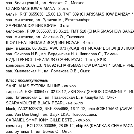
зав. Белинцева И., вл. Невская С., Москва
CHARISMASHOW VIMANA - 2 отл.
белый, RKF 3655636, 15.06.13, TMT 509 (CHARISMASHOW BANZAY 
зав. Мишенева, вл. Гуляева М., Екатеринбург
ХАРИЗМАШОУ ВИКТОРИЯ - 3 отл.
бело-крем, РКФ 3655637, 15.06.13, TMT 510 (CHARISMASHOW BANZ
зав. Мишенева, вл. Илютина О., Снежинск
ШОУ ГЕРАТ ВИЗАВИ ИСАД ИНТИСААР - 4 отл.
рыж. в маске, 06.06.13, AWC 073 (ИСАД ИНТИСААР ВОТЭЛ ДЭ ЛЮ
зав. Осипова И.В., вл. Бердинская Н. / Шипилова С., Тюмень
РИДЛ ОФ ИСТ ТЕКИЛА ФО САНФЛАУАС - 1 отл, ЮЧК
кремовый, 26.07.13, NTA 92 (CHARISMASHOW BANZAY * КАМЕЯ РИ
зав. Хмелевская Н., вл. Ломакова О.В., Омск
Класс промежуточный
SANFLAUAS EXTRIM IN LINE - оч.хор.
тигровый, RKF 3386477, 02.08.12, ZKN 2857 (XENOS COMMENT * T
зав. Патановская Е., вл. Патановская Е. и Кашуба Ю., Омск
SCARAMOUCHE BLACK PEARL - не было
black, ZA021532B13, RKF 3554668, 16.11.12, chip 4C3E194A31 (
зав. Van Den Bergh, вл. Balyk L&V., Новороссийск
CARAMEL SYMPHONY GILLE ESTEL - оч.хор.
крем-тигр., BCU 228-000055, 28.05.12, chip 55 (KHAFKA’S CHAMP
зав. Бутенко Т., вл. Божко О., Омск