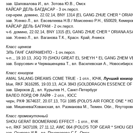
зав. Шаповалова И., вл. Зотова Ю.В., Омск
КАЙСАР ДЕЛЬ БАГДАСАР - 3 оч.персп.
сер-крем. домино, 22.02.14, BNY 1314 (EL GANG ZHUE CHER * ORIA
зав. Усенко Л., вл. Евсевлеева Н.В./ Моисеенко Р.Н., 650029, Кемер
КАЙСАР ДЕЛЬ БАГРАМ - 2 оч.персп.
ч-б. домино, 22.02.14, BNY 1315 (EL GANG ZHUE CHER * ORIANA AS
зав. Усенко Л., вл. Ваганова Т.К., Красн. Край, Ачинск
Класс щенков
ЭЛЬ ГАНГ САКРАМЕНТО - 1 оч.персп.
ч-п.,, 19.10.13, JGQ 70 (SHOU GREAT EL SHEYH * EL GANG ZHEM V
зав. Борусевич и Чермашенцева Т., вл. Василевская А., Новосибирск
Класс юниоров
AMAL SALANG DREAMS COME TRUE - 1 отл., ЮЧК,
Лучший юниор
blue, RKF 3616285, 19.03.13, АСА 3843 (GOLDDRAGON ESSENCE O
зав. Широков Д., вл. Курылев Н., Санкт-Петербург
ВАЛЕО ЛОРД ОФ ЛАЙФ - 2 отл., ЮСС
черн, РКФ 3674637, 20.07.13, TGI 1085 (POLO'S AIR FORCE ONE *
зав. Мишенева/Хованская, вл. Разманова М., Тюмен. Обл., Ялуторов
Класс промежуточный
SHOU GERAT BOOMERANG EFFECT - 1 отл., КЧК
ч-п, RKF 3437109, 27.11.12, AWC 064 (POLO'S TOP GEAR * SHOU GE
зав. Осипова И.В., вл. Пономарева С.Г., Омск