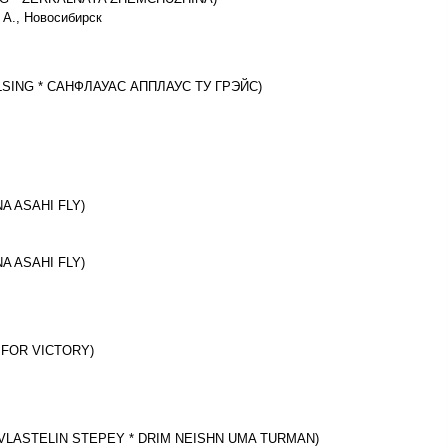
 А., Новосибирск
 HELSING * САНФЛАУАС АППЛАУС ТУ ГРЭЙС)
NA ASAHI FLY)
NA ASAHI FLY)
 FOR VICTORY)
AR VLASTELIN STEPEY * DRIM NEISHN UMA TURMAN)