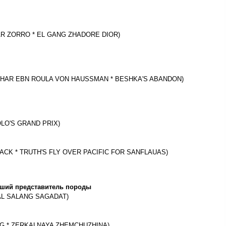
K JAR ZORRO * EL GANG ZHADORE DIOR)
AL-BASHAR EBN ROULA VON HAUSSMAN * BESHKA'S ABANDON)
POLO'S GRAND PRIX)
 BLACK * TRUTH'S FLY OVER PACIFIС FOR SANFLAUAS)
чший представитель породы
AMAL SALANG SAGADAT)
SING * ZERKALNAYA ZHEMCHUZHINA)