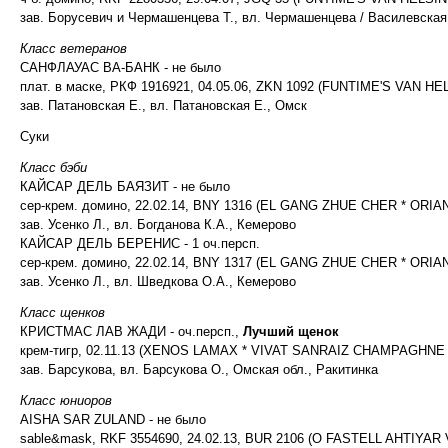
зав. Борусевич и Чермашенцева Т., вл. Чермашенцева / Василевская
Класс ветеранов
САНФЛАУАС ВА-БАНК - не было
плат. в маске, РКФ 1916921, 04.05.06, ZKN 1092 (FUNTIME'S VAN
зав. Патановская Е., вл. Патановская Е., Омск
Суки
Класс бэби
КАЙСАР ДЕЛЬ БАЯЗИТ - не было
сер-крем. домино, 22.02.14, BNY 1316 (EL GANG ZHUE CHER * ORIA
зав. Усенко Л., вл. Богданова К.А., Кемерово
КАЙСАР ДЕЛЬ БЕРЕНИС - 1 оч.персп.
сер-крем. домино, 22.02.14, BNY 1317 (EL GANG ZHUE CHER * ORIA
зав. Усенко Л., вл. Шведкова О.А., Кемерово
Класс щенков
КРИСТМАС ЛАВ ЖАДИ - оч.персп.,
Лучший щенок
крем-тигр, 02.11.13 (XENOS LAMAX * VIVAT SANRAIZ CHAMPAGHNE
зав. Барсукова, вл. Барсукова О., Омская обл., Ракитинка
Класс юниоров
AISHA SAR ZULAND - не было
sable&mask, RKF 3554690, 24.02.13, BUR 2106 (O FASTELL AHTIY