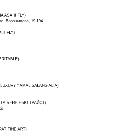
NA ASAHI FLY)
ово, Ворошилова, 19-104
AHI FLY)
ERITABLE)
F LUXURY * AMAL SALANG ALIA)
 НОТА БЕНЕ НЬЮ ТРАЙСТ)
ск
RAT FINE ART)