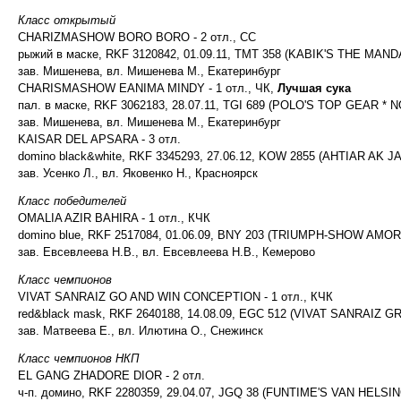
Класс открытый
CHARIZMASHOW BORO BORO - 2 отл., СС
рыжий в маске, RKF 3120842, 01.09.11, TMT 358 (KABIK'S THE MAN
зав. Мишенева, вл. Мишенева М., Екатеринбург
CHARISMASHOW EANIMA MINDY - 1 отл., ЧК,
Лучшая сука
пал. в маске, RKF 3062183, 28.07.11, TGI 689 (POLO'S TOP GEAR 
зав. Мишенева, вл. Мишенева М., Екатеринбург
KAISAR DEL APSARA - 3 отл.
domino black&white, RKF 3345293, 27.06.12, KOW 2855 (AHTIAR A
зав. Усенко Л., вл. Яковенко Н., Красноярск
Класс победителей
OMALIA AZIR BAHIRA - 1 отл., КЧК
domino blue, RKF 2517084, 01.06.09, BNY 203 (TRIUMPH-SHOW AMO
зав. Евсевлеева Н.В., вл. Евсевлеева Н.В., Кемерово
Класс чемпионов
VIVAT SANRAIZ GO AND WIN CONCEPTION - 1 отл., КЧК
red&black mask, RKF 2640188, 14.08.09, EGC 512 (VIVAT SANRAI
зав. Матвеева Е., вл. Илютина О., Снежинск
Класс чемпионов НКП
EL GANG ZHADORE DIOR - 2 отл.
ч-п. домино, RKF 2280359, 29.04.07, JGQ 38 (FUNTIME'S VAN HEL