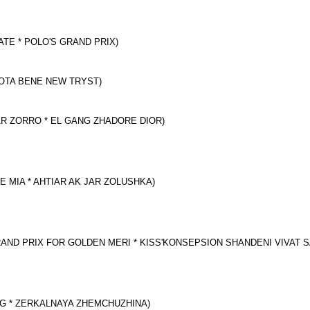
DATE * POLO'S GRAND PRIX)
* NOTA BENE NEW TRYST)
K JAR ZORRO * EL GANG ZHADORE DIOR)
RE MIA * AHTIAR AK JAR ZOLUSHKA)
Z GRAND PRIX FOR GOLDEN MERI * KISS'KONSEPSION SHANDENI VIVAT 
SING * ZERKALNAYA ZHEMCHUZHINA)