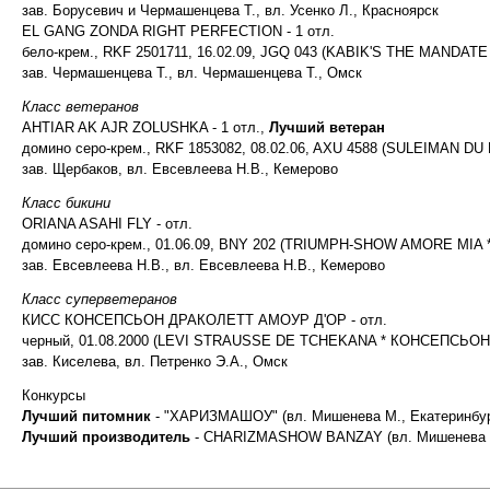
зав. Борусевич и Чермашенцева Т., вл. Усенко Л., Красноярск
EL GANG ZONDA RIGHT PERFECTION - 1 отл.
бело-крем., RKF 2501711, 16.02.09, JGQ 043 (KABIK'S THE MANDA
зав. Чермашенцева Т., вл. Чермашенцева Т., Омск
Класс ветеранов
AHTIAR AK AJR ZOLUSHKA - 1 отл.,
Лучший ветеран
домино серо-крем., RKF 1853082, 08.02.06, AXU 4588 (SULEIMAN
зав. Щербаков, вл. Евсевлеева Н.В., Кемерово
Класс бикини
ORIANA ASAHI FLY - отл.
домино серо-крем., 01.06.09, BNY 202 (TRIUMPH-SHOW AMORE MIA
зав. Евсевлеева Н.В., вл. Евсевлеева Н.В., Кемерово
Класс суперветеранов
КИСС КОНСЕПСЬОН ДРАКОЛЕТТ АМОУР Д'ОР - отл.
черный, 01.08.2000 (LEVI STRAUSSE DE TCHEKANA * КОНСЕПСЬ
зав. Киселева, вл. Петренко Э.А., Омск
Конкурсы
Лучший питомник
- "ХАРИЗМАШОУ" (вл. Мишенева М., Екатеринбур
Лучший производитель
- CHARIZMASHOW BANZAY (вл. Мишенева М