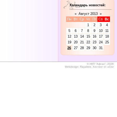
Календарь новостей:
«
Август 2013
»
Пн
Вт
Ср
Чт
Пт
Сб
Вс
1
2
3
4
5
6
7
8
9
10
11
12
13
14
15
16
17
18
19
20
21
22
23
24
25
26
27
28
29
30
31
©
НКП "Афган", 2026
Webdesign:
Rayalitee
,
Хостинг от
uCoz