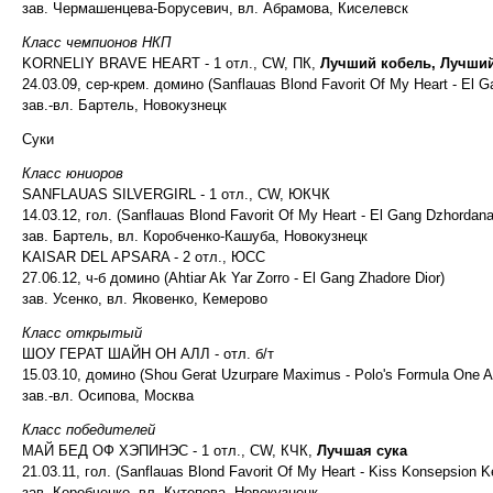
зав. Чермашенцева-Борусевич, вл. Абрамова, Киселевск
Класс чемпионов НКП
KORNELIY BRAVE HEART - 1 отл., CW, ПК,
Лучший кобель, Лучши
24.03.09, сер-крем. домино (Sanflauas Blond Favorit Of My Heart - El 
зав.-вл. Бартель, Новокузнецк
Суки
Класс юниоров
SANFLAUAS SILVERGIRL - 1 отл., CW, ЮКЧК
14.03.12, гол. (Sanflauas Blond Favorit Of My Heart - El Gang Dzhordan
зав. Бартель, вл. Коробченко-Кашуба, Новокузнецк
KAISAR DEL APSARA - 2 отл., ЮСС
27.06.12, ч-б домино (Ahtiar Ak Yar Zorro - El Gang Zhadore Dior)
зав. Усенко, вл. Яковенко, Кемерово
Класс открытый
ШОУ ГЕРАТ ШАЙН ОН АЛЛ - отл. б/т
15.03.10, домино (Shou Gerat Uzurpare Maximus - Polo's Formula One A
зав.-вл. Осипова, Москва
Класс победителей
МАЙ БЕД ОФ ХЭПИНЭС - 1 отл., CW, КЧК,
Лучшая сука
21.03.11, гол. (Sanflauas Blond Favorit Of My Heart - Kiss Konsepsion 
зав. Коробченко, вл. Кутепова, Новокузнецк