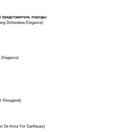
й представитель породы
Gang Dzhordana Elegance)
a Elegance)
t Shougerat)
Ker De Amur For Sanflauas)