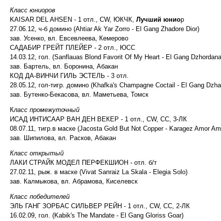
Класс юниоров
KAISAR DEL AHSEN - 1 отл., CW, ЮКЧК,
Лучший юнио
р
27.06.12, ч-б домино (Ahtiar Ak Yar Zorro - El Gang Zhadore Dior)
зав. Усенко, вл. Евсевлеева, Кемерово
САДАБИР ГРЕЙТ ПЛЕЙЕР - 2 отл., ЮСС
14.03.12, гол. (Sanflauas Blond Favorit Of My Heart - El Gang Dzhordan
зав. Бартель, вл. Боронина, Абакан
КОД ДА-ВИНЧИ ГИЛЬ ЭСТЕЛЬ - 3 отл.
28.05.12, гол-тигр. домино (Khafka's Champagne Coctail - El Gang Dzha
зав. Бутенко-Бекасова, вл. Маметьева, Томск
К
ласс промежуточный
ИСАД ИНТИСААР ВАН ДЕН ВЕКЕР - 1 отл., CW, СС, 3-ЛК
08.07.11, тигр.в маске (Jacosta Gold But Not Copper - Karagez Amor Am
зав. Шипилова, вл. Расков, Абакан
Класс открытый
ЛАКИ СТРАЙК МОДЕЛ ПЕРФЕКШИОН - отл. б/т
27.02.11, рыж. в маске (Vivat Sanraiz La Skala - Elegia Solo)
зав. Калмыкова, вл. Абрамова, Киселевск
Класс победителей
ЭЛЬ ГАНГ ЗОРБАС СИЛЬВЕР РЕЙН - 1 отл., CW, СС, 2-ЛК
16.02.09, гол. (Kabik's The Mandate - El Gang Gloriss Goar)