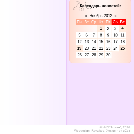
Календарь новостей:
«
Ноябрь 2012
»
Пн
Вт
Ср
Чт
Пт
Сб
Вс
1
4
2
3
5
6
7
8
9
10
11
12
13
14
15
16
17
18
19
20
21
22
23
24
25
26
27
28
29
30
©
НКП "Афган", 2026
Webdesign:
Rayalitee
,
Хостинг от
uCoz