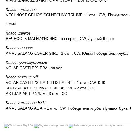
VIVAT SANRAIZ SPIRIT OF VICTORY - 1 отл., CW, КЧК
Класс чемпионов
VECHNOST GELIOS SOLNECHNY TRIUMF - 1 отл., CW, Победитель 
СУКИ
Класс щенков
ВЕЧНОСТЬ МАГНИФИСЭНС - оч.персп.. CW, Лучший Щенок
Класс юниоров
AMAL SALANG COVER GIRL - 1 отл., CW, Юный Победитель Клуба,
Класс промежуточный
VOLAF CASTLE"S ERA - оч.хор.
Класс открытый
VOLAF CASTLE"S EMBELLISHMENT - 1 отл., CW, КЧК
АХТИАР АК ЯР СИМФОНИЯ ЗВЕЗД - 2 отл., СС
АХТИАР АК ЯР УЛЛА - 3 отл., СС
Класс чемпионов НКП
AMAL SALANG ALIA - 1 отл., CW, Победитель клуба,
Лучшая Сука.