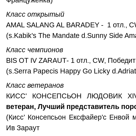
Француженка)
Класс открытый
AMAL SALANG AL BARADEY - 1 отл., CW
(s.Kabik's The Mandate d.Sunny Side A
Класс чемпионов
BIS OT IV ZARAUТ- 1 отл., CW, Победит
(s.Serra Papecis Happy Go Licky d.Adriati
Класс ветеранов
КИСС' КОНСЕПСЬОН ЛЮДОВИК XIV
ветеран, Лучший представитель по
(Кисс' Консепсьон Ексфайер'с Енвой
Ив Зараут