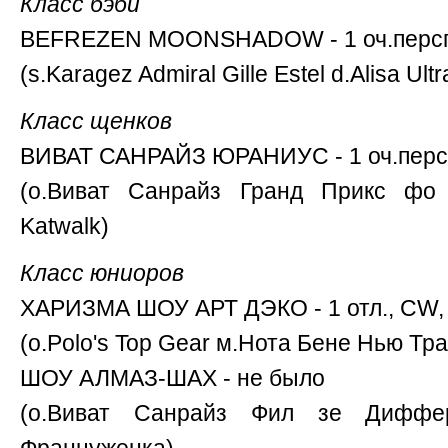
Класс бэби
BEFREZEN MOONSHADOW - 1 оч.персп
(s.Karagez Admiral Gille Estel d.Alisa Ult
Класс щенков
ВИВАТ САНРАЙЗ ЮРАНИУС - 1 оч.перс
(о.Виват Санрайз Гранд Прикс фо
Katwalk)
Класс юниоров
ХАРИЗМА ШОУ АРТ ДЭКО - 1 отл., CW,
(о.Polo's Top Gear м.Нота Бене Нью Тра
ШОУ АЛМАЗ-ШАХ - не было
(о.Виват Санрайз Фил зе Диффер