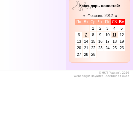
Календарь новостей:
«
Февраль 2012
»
Пн
Вт
Ср
Чт
Пт
Сб
Вс
1
2
3
4
5
7
6
8
9
10
11
12
13
14
15
16
17
18
19
20
21
22
23
24
25
26
27
28
29
©
НКП "Афган", 2026
Webdesign:
Rayalitee
,
Хостинг от
uCoz