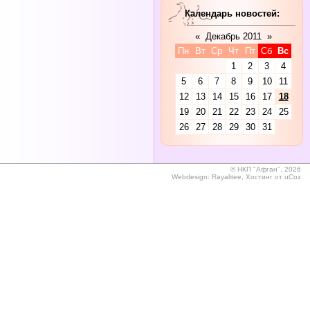
Календарь новостей:
«
Декабрь 2011
»
Пн
Вт
Ср
Чт
Пт
Сб
Вс
1
2
3
4
5
6
7
8
9
10
11
12
13
14
15
16
17
18
19
20
21
22
23
24
25
26
27
28
29
30
31
©
НКП "Афган", 2026
Webdesign:
Rayalitee
,
Хостинг от
uCoz