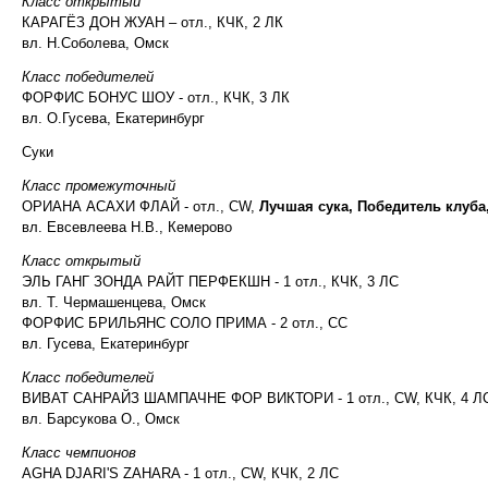
Класс открытый
КАРАГЁЗ ДОН ЖУАН – отл., КЧК, 2 ЛК
вл. Н.Соболева, Омск
Класс победителей
ФОРФИС БОНУС ШОУ - отл., КЧК, 3 ЛК
вл. О.Гусева, Екатеринбург
Суки
Класс промежуточный
ОРИАНА АСАХИ ФЛАЙ - отл., CW,
Лучшая сука, Победитель клуб
вл. Евсевлеева Н.В., Кемерово
Класс открытый
ЭЛЬ ГАНГ ЗОНДА РАЙТ ПЕРФЕКШН - 1 отл., КЧК, 3 ЛС
вл. Т. Чермашенцева, Омск
ФОРФИС БРИЛЬЯНС СОЛО ПРИМА - 2 отл., СС
вл. Гусева, Екатеринбург
Класс победителей
ВИВАТ САНРАЙЗ ШАМПАЧНЕ ФОР ВИКТОРИ - 1 отл., CW, КЧК, 4 Л
вл. Барсукова О., Омск
Класс чемпионов
AGHA DJARI'S ZAHARA - 1 отл., CW, КЧК, 2 ЛС