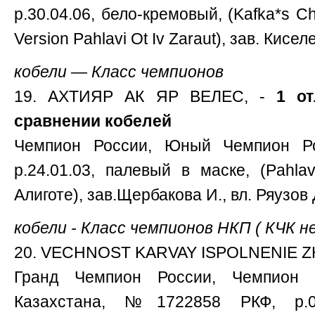
р.30.04.06, бело-кремовый, (Kafka*s C
Version Pahlavi Ot Iv Zaraut), зав. Кисел
кобели — Класс чемпионов
19. АХТИЯР АК ЯР ВЕЛЕС, -
1 от
сравнении кобелей
Чемпион России, Юный Чемпион Р
р.24.01.03, палевый в маске, (Pahla
Алиготе), зав.Щербакова И., вл. Ряузов 
кобели - Класс чемпионов НКП ( КЧК 
20. VECHNOST KARVAY ISPOLNENIE ZH
Гранд Чемпион России, Чемпион 
Казахстана, №1722858 РКФ, р.04.