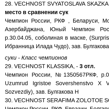
28. VECHNOST SVYATOSLAVA SKAZKA 
место в сравнении сук
Чемпион России, РКФ , Беларуси, Мо
Азербайджана, Юный Чемпион Р
р.30.04.05, соболиная в маске, (Surpri
Ибранница Илада Чудо), зав. Булгакова 
суки - Класс чемпионов
29. VECHNOST KLASSIKA, -
3 отл.
Чемпион России, №1350567РКФ, р.07.
Uzumrud Igristoe Sovershenstvo X V
Sozvezdiy), зав. Булгакова Н
30. VECHNOST SERAFIMA ZOLOTOE S
Чемпион России, РКФ, Евразии, Болгар