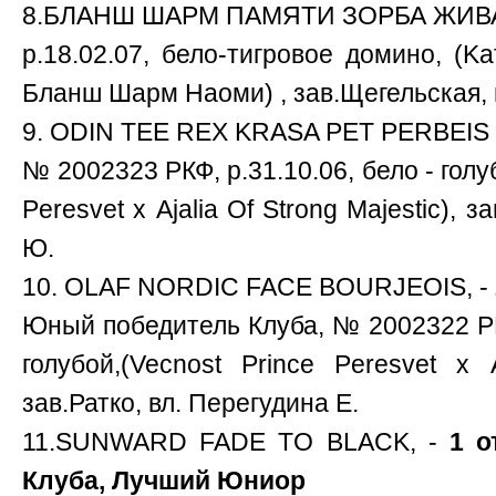
8.БЛАНШ ШАРМ ПАМЯТИ ЗОРБА ЖИВА
р.18.02.07, бело-тигровое домино, (K
Бланш Шарм Наоми) , зав.Щегельская, 
9. ODIN TEE REX KRASA PET PERBEIS 
№ 2002323 РКФ, р.31.10.06, бело - голу
Peresvet х Ajalia Of Strong Majestic), 
Ю.
10. OLAF NORDIC FACE BOURJEOIS, -
Юный победитель Клуба, № 2002322 РКФ
голубой,(Vecnost Prince Peresvet х A
зав.Ратко, вл. Перегудина Е.
11.SUNWARD FADE TO BLACK, -
1 о
Клуба, Лучший Юниор