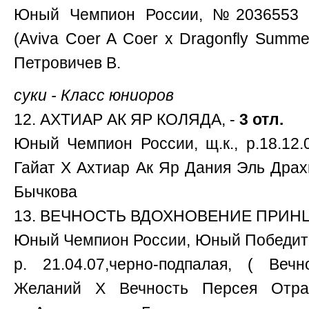
Юный Чемпион России, №2036553 РК
(Aviva Coer A Coer x Dragonfly Summer 
Петровичев В.
суки - Класс юниоров
12. АХТИАР АК ЯР КОЛЯДА, -
3 отл.
Юный Чемпион России, щ.к., р.18.12.
Гайат Х Ахтиар Ак Яр Дания Эль Драхм
Бычкова
13. ВЕЧНОСТЬ ВДОХНОВЕНИЕ ПРИНЦ
Юный Чемпион России, Юный Победите
р. 21.04.07,черно-подпалая, ( Веч
Желаний Х Вечность Персея Отрад