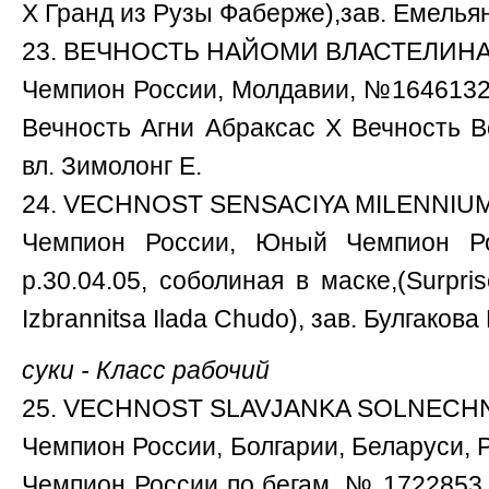
Х Гранд из Рузы Фаберже),зав. Емельян
23. ВЕЧНОСТЬ НАЙОМИ ВЛАСТЕЛИНА
Чемпион России, Молдавии, №1646132 РК
Вечность Агни Абраксас Х Вечность Во
вл. Зимолонг Е.
24. VECHNOST SENSACIYA MILENNIUM
Чемпион России, Юный Чемпион Р
р.30.04.05, соболиная в маске,(Surpri
Izbrannitsa Ilada Chudo), зав. Булгакова
суки - Класс рабочий
25. VECHNOST SLAVJANKA SOLNECHN
Чемпион России, Болгарии, Беларуси,
Чемпион России по бегам, № 1722853 Р