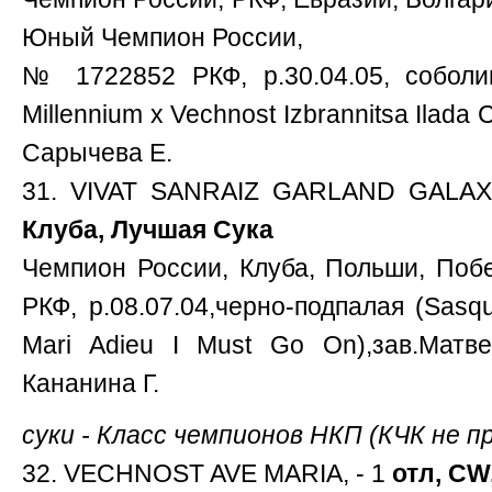
Юный Чемпион России,
№ 1722852 РКФ, р.30.04.05, соболин
Millennium х Vechnost Izbrannitsa Ilada 
Сарычева Е.
31. VIVAT SANRAIZ GARLAND GALAX
Клуба, Лучшая Сука
Чемпион России, Клуба, Польши, Поб
РКФ, р.08.07.04,черно-подпалая (Sas
Mari Adieu I Must Go On),зав.Матве
Кананина Г.
суки - Класс чемпионов НКП (КЧК не 
32. VECHNOST AVE MARIA, - 1
отл, CW,