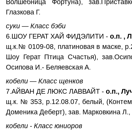
Волшебница Фортуна), зав.Приставк
Глазкова Г.
суки — Класс бэби
6.ШОУ ГЕРАТ ХАЙ ФИДЭЛИТИ -
о.п. ,
щ.к.№ 0109-08, платиновая в маске, р.2
Шоу Герат Птица Счастья), зав.Осипо
Осипова И.- Беляевская А.
кобели — Класс щенков
7.АЙВАН ДЕ ЛЮКС ЛАВВАЙТ -
о.п., Л
щ.к. № 353, р.12.08.07, белый, (Конт
Доменика Деберт), зав. Марковкина Л., 
кобели - Класс юниоров