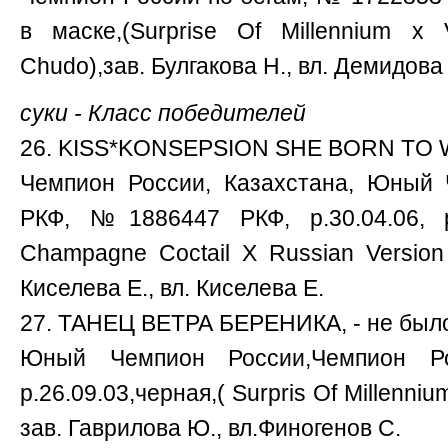
в маске,(Surprise Of Millennium х V
Chudo),зав. Булгакова Н., вл. Демидова
суки - Класс победителей
26. KISS*KONSEPSION SHE BORN TO WI
Чемпион России, Казахстана, Юный 
РКФ, №1886447 РКФ, р.30.04.06, 
Champagne Coctail X Russian Version P
Киселева Е., вл. Киселева Е.
27. ТАНЕЦ ВЕТРА БЕРЕНИКА, - не был
Юный Чемпион России,Чемпион 
р.26.09.03,черная,( Surpris Of Millenni
зав. Гаврилова Ю., вл.Финогенов С.