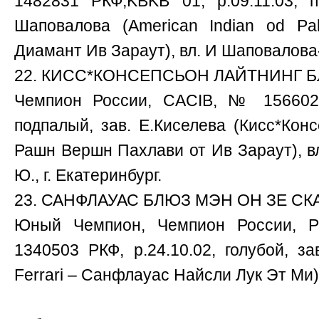
1482831 РКФ,KBKB 01, р.09.11.03, 
Шаповалова (American Indian od Pa
Диамант Ив Зараут), вл. И Шаповалова- 
22. КИСС*КОНСЕПСЬОН ЛАЙТНИНГ БЛОУ
Чемпион России, CACIB, № 1566023 
подпалый, зав. Е.Киселева (Кисс*Кон
Рашн Вершн Пахлави от Ив Зараут), вл
Ю., г. Екатеринбург.
23. САНФЛАУАС БЛЮЗ МЭН ОН ЗЕ СКАЙ,
Юный Чемпион, Чемпион России, 
1340503 РКФ, р.24.10.02, голубой, за
Ferrari – Санфлауас Найсли Лук Эт Ми),