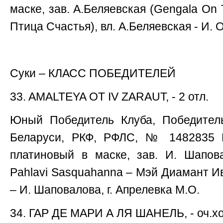
маске, зав. А.Беляевская (Gengala On 
Птица Счастья), вл. А.Беляевская - И. О
Cуки – КЛАСС ПОБЕДИТЕЛЕЙ
33. AMALTEYA OT IV ZARAUT, - 2 отл.
Юный Победитель Клуба, Победитель
Беларуси, РКФ, РФЛС, № 1482835 РК
платиновый в маске, зав. И. Шапова
Pahlavi Sаsquahanna – Мэй Диамант Ив
– И. Шаповалова, г. Апрелевка М.О.
34. ГАР ДЕ МАРИ А ЛЯ ШАНЕЛЬ, - оч.хо