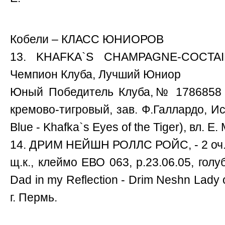
Кобели – КЛАСС ЮНИОРОВ
13. KHAFKA`S CHAMPAGNE-COCTAI
Чемпион Клуба, Лучший Юниор
Юный Победитель Клуба,№ 1786858 РК
кремово-тигровый, зав. Ф.Галлардо, И
Blue - Khafka`s Eyes of the Tiger), вл. Е
14. ДРИМ НЕЙШН РОЛЛС РОЙС, - 2 оч.
щ.к., клеймо ЕВО 063, р.23.06.05, голу
Dad in my Reflection - Drim Neshn Lady o
г. Пермь.