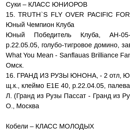
Суки – КЛАСС ЮНИОРОВ
15. TRUTH`S FLY OVER PACIFIC FOR 
Юный Чемпион Клуба
Юный Победитель Клуба, AH-05-0
р.22.05.05, голубо-тигровое домино, з
What You Mean - Sanflauas Brilliance Fan
Омск.
16. ГРАНД ИЗ РУЗЫ ЮНОНА, - 2 отл, 
щ.к., клеймо Е1Е 40, р.22.04.05, палев
Л. (Гранд из Рузы Пассат - Гранд из Р
О., Москва
Кобели – КЛАСС МОЛОДЫХ