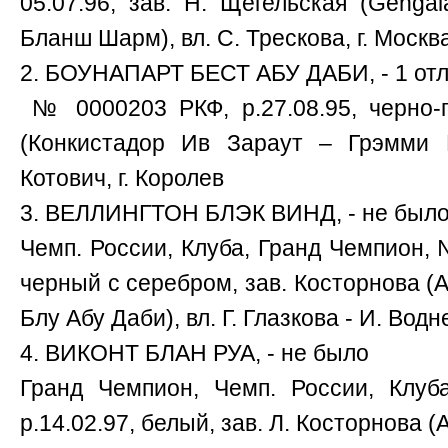
05.07.96, зав. Н. Щегельская (Genga
Бланш Шарм), вл. С. Трескова, г. Москв
2. БОУНАПАРТ БЕСТ АБУ ДАБИ, - 1 отл
№ 0000203 РКФ, р.27.08.95, черно-п
(Конкистадор Ив Зараут – Грэмми 
Котович, г. Королев
3. ВЕЛЛИНГТОН БЛЭК ВИНД, - не был
Чемп. России, Клуба, Гранд Чемпион, 
черный с серебром, зав. Косторнова (A
Блу Абу Даби), вл. Г. Глазкова - И. Водне
4. ВИКОНТ БЛАН РУА, - не было
Гранд Чемпион, Чемп. России, Клу
р.14.02.97, белый, зав. Л. Косторнова (