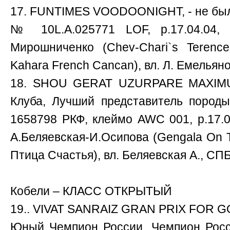
17. FUNTIMES VOODOONIGHT, - не бы
№ 10L.A.025771 LOF, р.17.04.04, 
Мирошниченко (Chev-Chari`s Terence
Kahara French Cancan), вл. Л. Емельянов
18. SHOU GERAT UZURPARE MAXIMUS
Клуба, Лучший представитель пород
1658798 РКФ, клеймо AWC 001, р.17.09
А.Беляевская-И.Осипова (Gengala On T
Птица Счастья), вл. Беляевская А., СПБ
Кобели – КЛАСС ОТКРЫТЫЙ
19.. VIVAT SANRAIZ GRAN PRIX FOR GO
Юный Чемпион России, Чемпион Рос