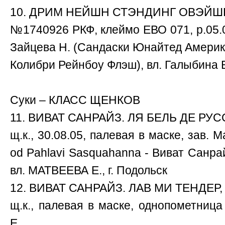
10. ДРИМ НЕЙШН СТЭНДИНГ ОВЭЙШН,
№1740926 РКФ, клеймо ЕВО 071, р.05.0
Зайцева Н. (Сандаски Юнайтед Амери
Колибри Рейнбоу Флэш), вл. Галыбина Е
Cуки – КЛАСС ЩЕНКОВ
11. ВИВАТ САНРАЙЗ. ЛЯ БЕЛЬ ДЕ РУССЕ
щ.к., 30.08.05, палевая в маске, зав. М
od Pahlavi Sasquahanna - Виват Санра
вл. МАТВЕЕВА Е., г. Подольск
12. ВИВАТ САНРАЙЗ. ЛАВ МИ ТЕНДЕР, -
щ.к., палевая в маске, однопометни
Е.