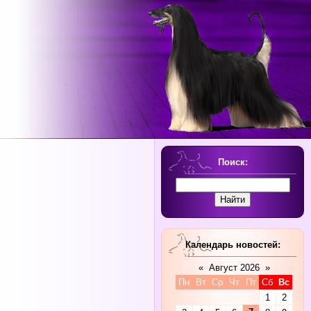
Поиск:
Календарь новостей:
«
Август 2026
»
Пн
Вт
Ср
Чт
Пт
Сб
Вс
1
2