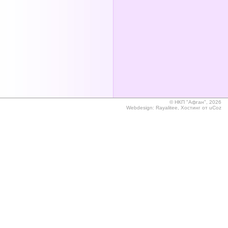
©
НКП "Афган", 2026
Webdesign:
Rayalitee
,
Хостинг от
uCoz