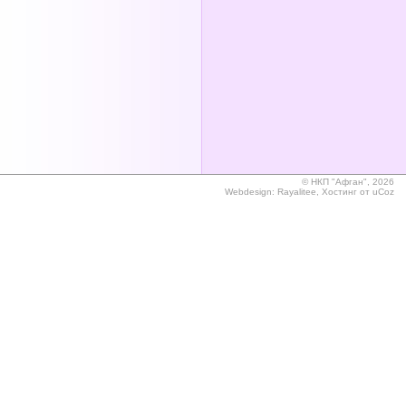
©
НКП "Афган", 2026
Webdesign:
Rayalitee
,
Хостинг от
uCoz