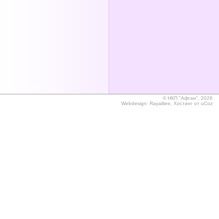
©
НКП "Афган", 2026
Webdesign:
Rayalitee
,
Хостинг от
uCoz