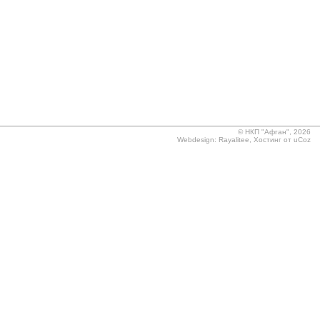
©
НКП "Афган", 2026
Webdesign:
Rayalitee
,
Хостинг от
uCoz