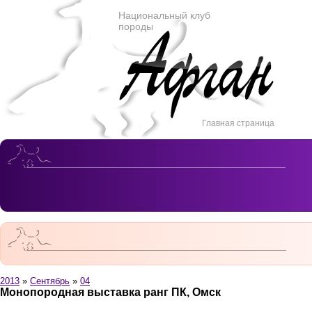
Национальный клуб
породы
Главная страница
2013
»
Сентябрь
»
04
Монопородная выставка ранг ПК, Омск