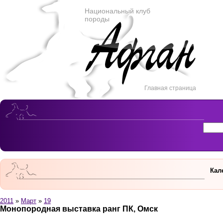
Национальный клуб
породы
Главная страница
Кал
2011
»
Март
»
19
Монопородная выставка ранг ПК, Омск